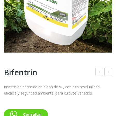
Bifentrin
ebu
mid
con
alcr
Insecticida peritoide en bidón de 5L, con alta residualidad,
eficacia y seguridad ambiental para cultivos variados.
azol
opi
e
d
35
Consultar