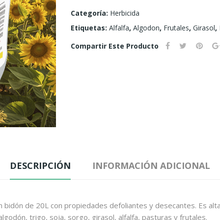
Categoría:
Herbicida
Etiquetas:
Alfalfa
,
Algodon
,
Frutales
,
Girasol
,
Compartir Este Producto
DESCRIPCIÓN
INFORMACIÓN ADICIONAL
 bidón de 20L con propiedades defoliantes y desecantes. Es alt
godón, trigo, soja, sorgo, girasol, alfalfa, pasturas y frutales.