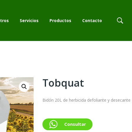
tros
Servicios
Productos
Contacto
tros
Servicios
Productos
Contacto
Tobquat
Bidón 20L de herbicida defoliante y desecante
Consultar