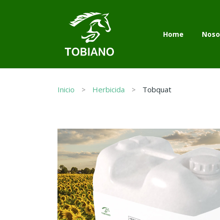
Home
Noso
Inicio
Herbicida
Tobquat
Home
Noso