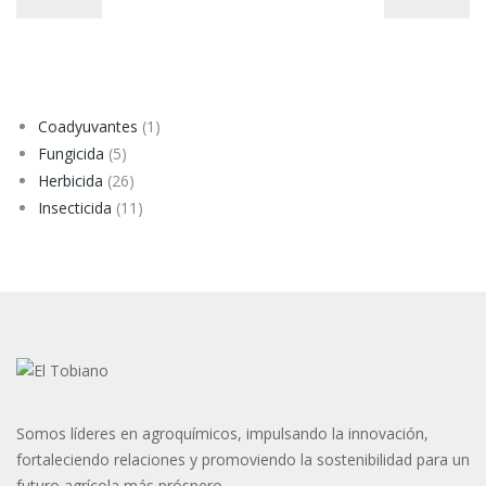
1
Coadyuvantes
1
5
producto
Fungicida
5
productos
26
Herbicida
26
productos
11
Insecticida
11
productos
Somos líderes en agroquímicos, impulsando la innovación,
fortaleciendo relaciones y promoviendo la sostenibilidad para un
futuro agrícola más próspero.